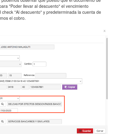
to podemos observar que puesto que el documento de
ara "Poder llevar al descuento" el vencimiento
 check "Al descuento" y predeterminada la cuenta de
emos el cobro.