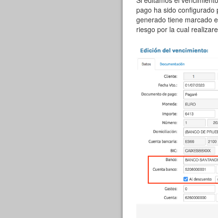
Si editamos el vencimien
pago ha sido configurado p
generado tiene marcado el
riesgo por la cual realizar